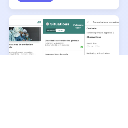
CompetVetEval – Évaluation